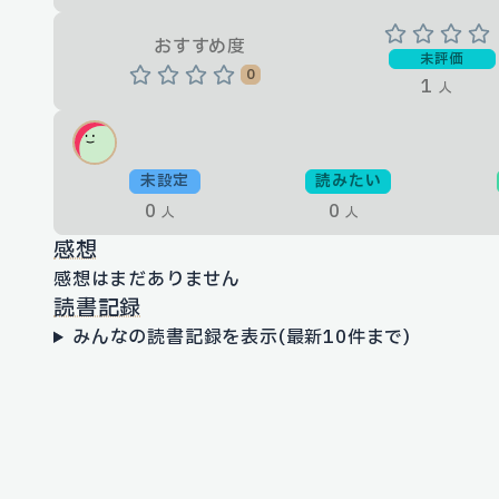
おすすめ度
未評価
0
1
人
未設定
読みたい
0
0
人
人
感想
感想はまだありません
読書記録
みんなの読書記録を表示(最新10件まで)