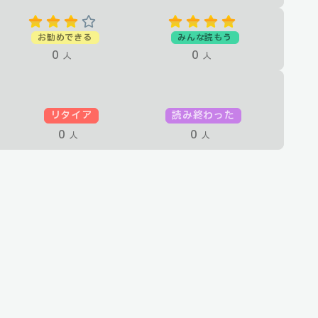
お勧めできる
みんな読もう
0
0
人
人
リタイア
読み終わった
0
0
人
人