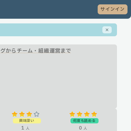
サインイン
ングからチーム・組織運営まで
興味深い
何度も読める
1
0
人
人