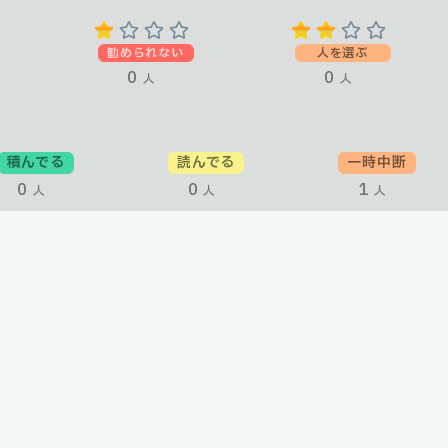
勧められない
人を選ぶ
0
0
人
人
積んでる
読んでる
一時中断
0
0
1
人
人
人