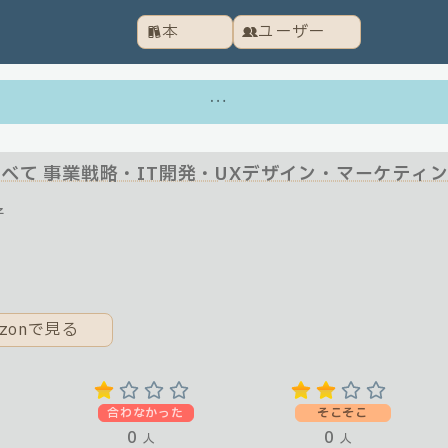
本
ユーザー
…
べて 事業戦略・IT開発・UXデザイン・マーケティ
子
azonで見る
合わなかった
そこそこ
0
0
人
人