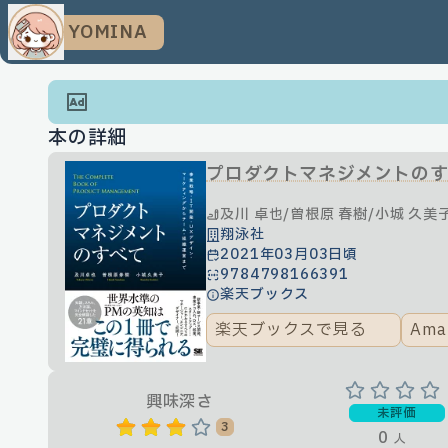
YOMINA
本の詳細
プロダクトマネジメントのす
及川 卓也/曽根原 春樹/小城 久美
翔泳社
2021年03月03日頃
9784798166391
楽天ブックス
楽天ブックスで見る
Am
興味深さ
未評価
3
0
人