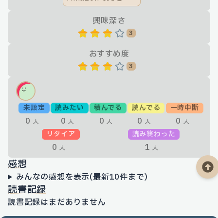
興味深さ
3
おすすめ度
3
未設定
読みたい
積んでる
読んでる
一時中断
0
0
0
0
0
人
人
人
人
人
リタイア
読み終わった
0
1
人
人
感想
みんなの感想を表示(最新10件まで)
読書記録
読書記録はまだありません