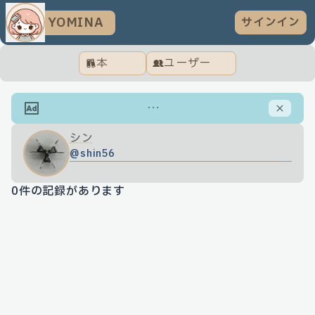
YOMINA
サインイン
本
ユーザー
…
シン
@
shin56
0
件の記録があります