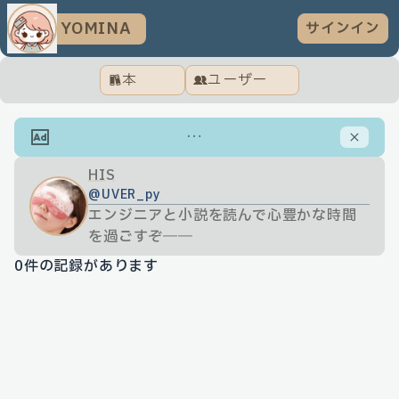
YOMINA
サインイン
本
ユーザー
…
HIS
@
UVER_py
エンジニアと小説を読んで心豊かな時間
を過ごすぞ――
0
件の記録があります